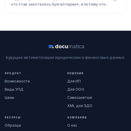
что «так захотелось бухгалтерии», а потому что...
docu
matica
Будущее автоматизации юридических и финансовых данных.
ПРОДУКТ
РЕШЕНИЯ
Возможности
Для ИП
Виды УПД
Для ООО
Цены
Самозанятые
XML для ЭДО
РЕСУРСЫ
КОМПАНИЯ
Образцы
О нас