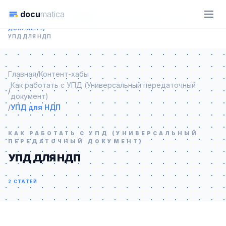
docu
matica
ГЛАВНАЯ
КОНТЕНТ-ХАБЫ
КАК РАБОТАТЬ С УПД (УНИВЕРСАЛЬНЫЙ ПЕРЕДАТОЧНЫЙ
ДОКУМЕНТ)
УПД ДЛЯ НДП
Главная
/
Контент-хабы
Как работать с УПД (Универсальный передаточный
/
документ)
/
УПД для НДП
КАК РАБОТАТЬ С УПД (УНИВЕРСАЛЬНЫЙ
ПЕРЕДАТОЧНЫЙ ДОКУМЕНТ)
УПД ДЛЯ НДП
2 СТАТЕЙ