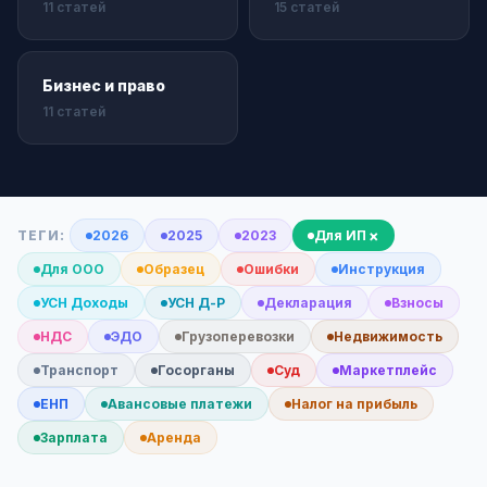
11 статей
15 статей
Бизнес и право
11 статей
×
ТЕГИ:
2026
2025
2023
Для ИП
Для ООО
Образец
Ошибки
Инструкция
УСН Доходы
УСН Д-Р
Декларация
Взносы
НДС
ЭДО
Грузоперевозки
Недвижимость
Транспорт
Госорганы
Суд
Маркетплейс
ЕНП
Авансовые платежи
Налог на прибыль
Зарплата
Аренда