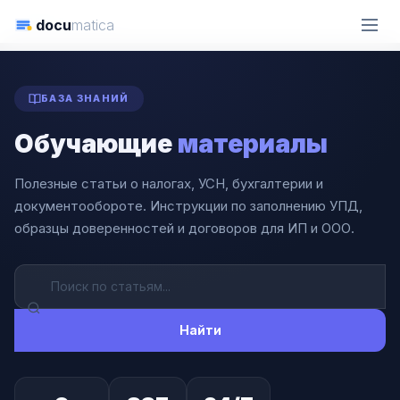
docu
matica
ГЛАВНАЯ
СТАТЬИ
БАЗА ЗНАНИЙ
Обучающие
материалы
Полезные статьи о налогах, УСН, бухгалтерии и
документообороте. Инструкции по заполнению УПД,
образцы доверенностей и договоров для ИП и ООО.
Найти