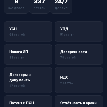
9
337
24/7
РАЗДЕЛОВ
СТАТЕЙ
ДОСТУП
УСН
УПД
68 статей
51 статья
Налоги ИП
Доверенности
33 статьи
79 статей
Договоры и
НДС
документы
2 статьи
47 статей
Патент и ПСН
Отчётность и сроки