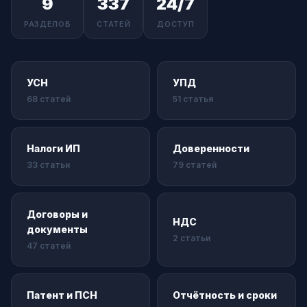
9
337
24/7
РАЗДЕЛОВ
СТАТЕЙ
ДОСТУП
УСН
УПД
68 статей
51 статья
Налоги ИП
Доверенности
33 статьи
79 статей
Договоры и
НДС
документы
2 статьи
47 статей
Патент и ПСН
Отчётность и сроки