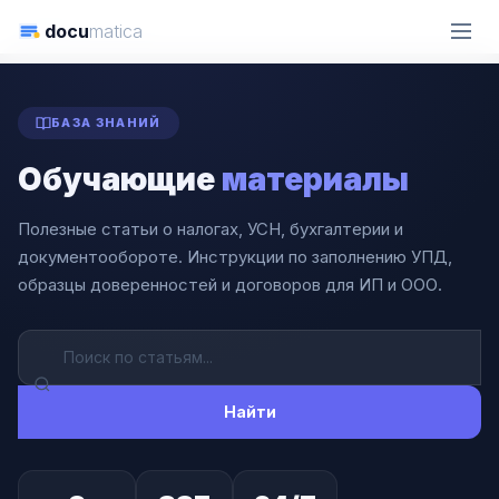
docu
matica
ГЛАВНАЯ
СТАТЬИ
БАЗА ЗНАНИЙ
Обучающие
материалы
Полезные статьи о налогах, УСН, бухгалтерии и
документообороте. Инструкции по заполнению УПД,
образцы доверенностей и договоров для ИП и ООО.
Найти