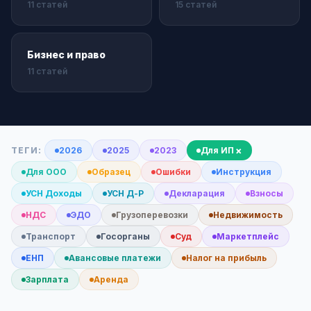
11 статей
15 статей
Бизнес и право
11 статей
×
ТЕГИ:
2026
2025
2023
Для ИП
Для ООО
Образец
Ошибки
Инструкция
УСН Доходы
УСН Д-Р
Декларация
Взносы
НДС
ЭДО
Грузоперевозки
Недвижимость
Транспорт
Госорганы
Суд
Маркетплейс
ЕНП
Авансовые платежи
Налог на прибыль
Зарплата
Аренда