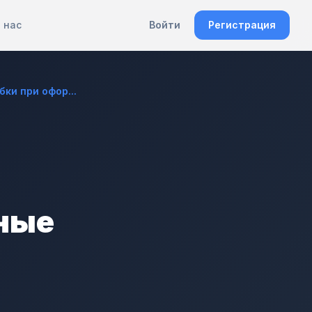
 нас
Войти
Регистрация
ки при офор...
ные