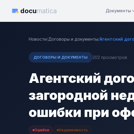
docu
matica
Документы
Новости
/
Договоры и документы
/
Агентский дог
202 просмотров
ДОГОВОРЫ И ДОКУМЕНТЫ
Агентский дог
загородной не
ошибки при о
Ошибки
Недвижимость