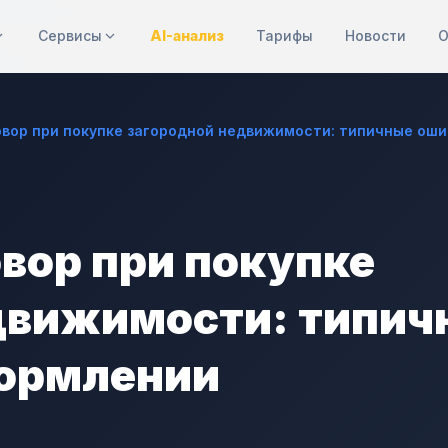
Сервисы
AI-анализ
Тарифы
Новости
О
овор при покупке загородной недвижимости: типичные ошиб
овор при покупке
движимости: типич
формлении