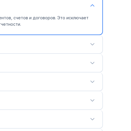
нтов, счетов и договоров. Это исключает
тчетности.
убль, рубля, рублей) и копейки цифрами.
алюты, указывать копейки в правильной
Результат можно скопировать в один клик и
значения и автоматически применяет