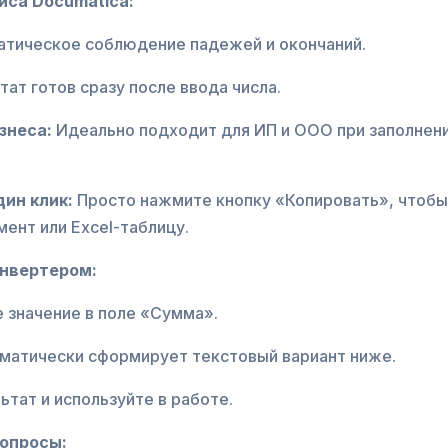
са Documatica:
тическое соблюдение падежей и окончаний.
тат готов сразу после ввода числа.
знеса:
Идеально подходит для ИП и ООО при заполнен
дин клик:
Просто нажмите кнопку «Копировать», чтобы
мент или Excel-таблицу.
онвертером:
 значение в поле «Сумма».
матически сформирует текстовый вариант ниже.
ьтат и используйте в работе.
опросы: