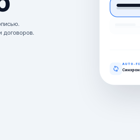
Ю
описью.
и договоров.
AUTO-FI
Синхрон