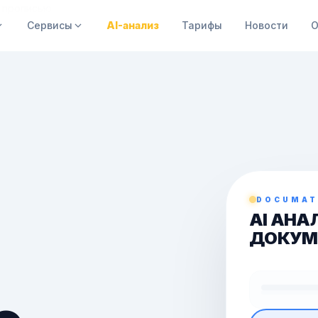
 прописью
Сервисы
AI-анализ
Тарифы
Новости
О
DOCUMAT
AI АНА
ДОКУМ