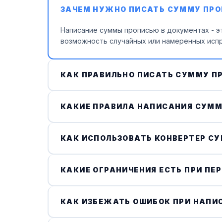
ЗАЧЕМ НУЖНО ПИСАТЬ СУММУ ПР
Написание суммы прописью в документах - э
возможность случайных или намеренных испр
КАК ПРАВИЛЬНО ПИСАТЬ СУММУ ПР
При написании суммы прописью необходимо у
Калькулятор автоматически применяет правил
КАКИЕ ПРАВИЛА НАПИСАНИЯ СУМ
При написании суммы прописью следует начин
форме. Сервис автоматически соблюдает все 
КАК ИСПОЛЬЗОВАТЬ КОНВЕРТЕР С
Введите числовое значение в поле калькулят
вставить в ваш документ или Excel-таблицу.
КАКИЕ ОГРАНИЧЕНИЯ ЕСТЬ ПРИ П
Калькулятор поддерживает суммы в рублях и
правильные падежи и окончания.
КАК ИЗБЕЖАТЬ ОШИБОК ПРИ НАП