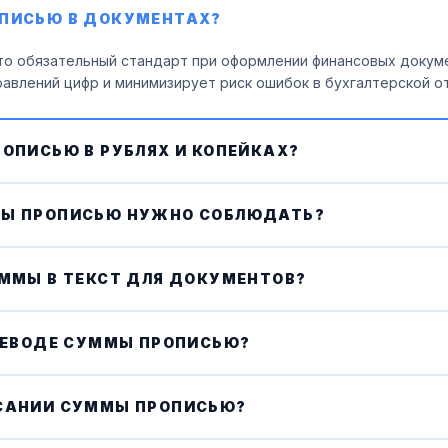
ОПИСЬЮ В ДОКУМЕНТАХ?
то обязательный стандарт при оформлении финансовых докуме
авлений цифр и минимизирует риск ошибок в бухгалтерской о
ОПИСЬЮ В РУБЛЯХ И КОПЕЙКАХ?
казать рубли полностью прописью с правильным склонением (р
ьные окончания в зависимости от числового значения.
МЫ ПРОПИСЬЮ НУЖНО СОБЛЮДАТЬ?
ать с заглавной буквы, правильно склонять числительные и в
правила русского языка при переводе цифр в текст.
УММЫ В ТЕКСТ ДЛЯ ДОКУМЕНТОВ?
ора, и сервис автоматически сформирует текстовый вариант. 
ЕРЕВОДЕ СУММЫ ПРОПИСЬЮ?
 копейках. Сервис корректно обрабатывает любые числовые 
ИСАНИИ СУММЫ ПРОПИСЬЮ?