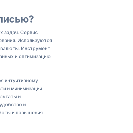
описью?
х задач. Сервис
ования. Используются
, валюты. Инструмент
данных и оптимизацию
ря интуитивному
ти и минимизации
льтаты и
удобство и
аботы и повышения