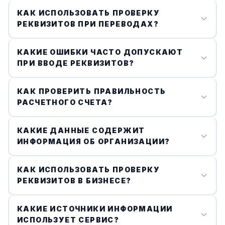
ИНН - идентификационный номер налогоплательщика
КАК ИСПОЛЬЗОВАТЬ ПРОВЕРКУ
(10 или 12 цифр). БИК - банковский
РЕКВИЗИТОВ ПРИ ПЕРЕВОДАХ?
идентификационный код (9 цифр).
Перед отправкой денег проверьте реквизиты
КАКИЕ ОШИБКИ ЧАСТО ДОПУСКАЮТ
получателя. Это предотвращает ошибки при
ПРИ ВВОДЕ РЕКВИЗИТОВ?
переводе и мошенничество.
Ошибки включают неправильный ввод ИНН, БИК,
КАК ПРОВЕРИТЬ ПРАВИЛЬНОСТЬ
номера счета. Проверка реквизитов помогает
РАСЧЕТНОГО СЧЕТА?
избежать этих ошибок.
Введите ИНН организации, сервис покажет
КАКИЕ ДАННЫЕ СОДЕРЖИТ
корректный расчетный счет и другие реквизиты.
ИНФОРМАЦИЯ ОБ ОРГАНИЗАЦИИ?
Информация включает наименование, ИНН, КПП,
КАК ИСПОЛЬЗОВАТЬ ПРОВЕРКУ
юридический адрес, вид деятельности, статус в
РЕКВИЗИТОВ В БИЗНЕСЕ?
ФНС.
Проверяйте реквизиты контрагентов перед
КАКИЕ ИСТОЧНИКИ ИНФОРМАЦИИ
заключением договоров и проведением платежей.
ИСПОЛЬЗУЕТ СЕРВИС?