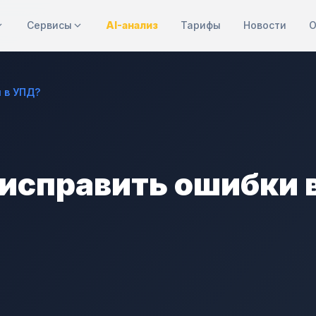
Сервисы
AI-анализ
Тарифы
Новости
О
 в УПД?
 исправить ошибки 