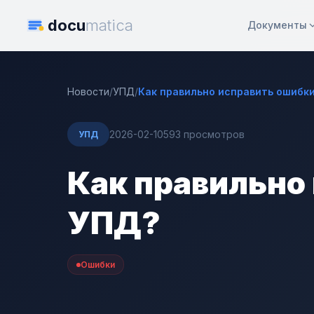
docu
matica
Документы
Новости
/
УПД
/
Как правильно исправить ошибки
2026-02-10
593 просмотров
УПД
Как правильно
УПД?
Ошибки