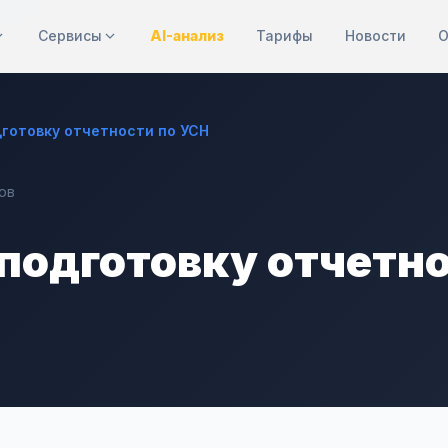
Сервисы
AI-анализ
Тарифы
Новости
О
дготовку отчетности по УСН
ов
 подготовку отчетн