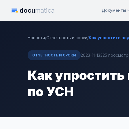
docu
matica
Документы
Новости
/
Отчётность и сроки
/
Как упростить по
2023-11-13
325 просмотр
ОТЧЁТНОСТЬ И СРОКИ
Как упростить
по УСН