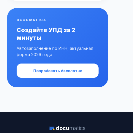
DOCUMATICA
Создайте УПД за 2
минуты
Автозаполнение по ИНН, актуальная
форма 2026 года
Попробовать бесплатно
docu
matica