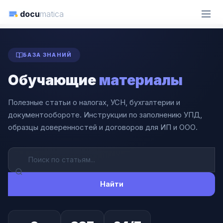
docu
matica
ГЛАВНАЯ
СТАТЬИ
БАЗА ЗНАНИЙ
Обучающие
материалы
Полезные статьи о налогах, УСН, бухгалтерии и
документообороте. Инструкции по заполнению УПД,
образцы доверенностей и договоров для ИП и ООО.
Найти