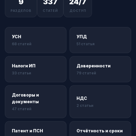
9
337
24/7
РАЗДЕЛОВ
СТАТЕЙ
ДОСТУП
УСН
УПД
68 статей
51 статья
Налоги ИП
Доверенности
33 статьи
79 статей
Договоры и
НДС
документы
2 статьи
47 статей
Патент и ПСН
Отчётность и сроки