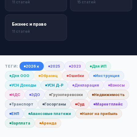
11 статей
15 статей
Бизнес и право
11 статей
×
ТЕГИ:
2026
2025
2023
Для ИП
Для ООО
Образец
Ошибки
Инструкция
УСН Доходы
УСН Д-Р
Декларация
Взносы
НДС
ЭДО
Грузоперевозки
Недвижимость
Транспорт
Госорганы
Суд
Маркетплейс
ЕНП
Авансовые платежи
Налог на прибыль
Зарплата
Аренда