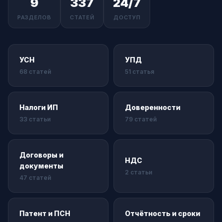
9
337
24/7
РАЗДЕЛОВ
СТАТЕЙ
ДОСТУП
УСН
УПД
68 статей
51 статья
Налоги ИП
Доверенности
33 статьи
79 статей
Договоры и
НДС
документы
2 статьи
47 статей
Патент и ПСН
Отчётность и сроки