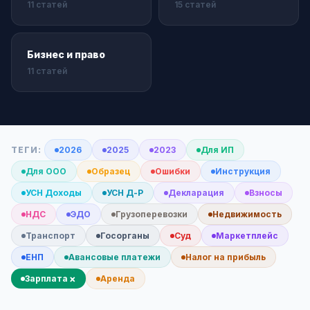
11 статей
15 статей
Бизнес и право
11 статей
ТЕГИ:
2026
2025
2023
Для ИП
Для ООО
Образец
Ошибки
Инструкция
УСН Доходы
УСН Д-Р
Декларация
Взносы
НДС
ЭДО
Грузоперевозки
Недвижимость
Транспорт
Госорганы
Суд
Маркетплейс
ЕНП
Авансовые платежи
Налог на прибыль
×
Зарплата
Аренда