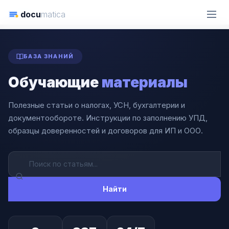
docu
matica
ГЛАВНАЯ
СТАТЬИ
БАЗА ЗНАНИЙ
Обучающие
материалы
Полезные статьи о налогах, УСН, бухгалтерии и
документообороте. Инструкции по заполнению УПД,
образцы доверенностей и договоров для ИП и ООО.
Найти