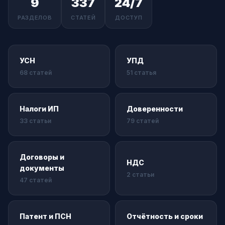
9
337
24/7
РАЗДЕЛОВ
СТАТЕЙ
ДОСТУП
УСН
УПД
68 статей
51 статья
Налоги ИП
Доверенности
33 статьи
79 статей
Договоры и
НДС
документы
2 статьи
47 статей
Патент и ПСН
Отчётность и сроки