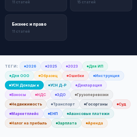
11 статей
15 статей
Бизнес и право
11 статей
ТЕГИ:
2026
2025
2023
Для ИП
Для ООО
Образец
Ошибки
Инструкция
×
УСН Доходы
УСН Д-Р
Декларация
Взносы
НДС
ЭДО
Грузоперевозки
Недвижимость
Транспорт
Госорганы
Суд
Маркетплейс
ЕНП
Авансовые платежи
Налог на прибыль
Зарплата
Аренда