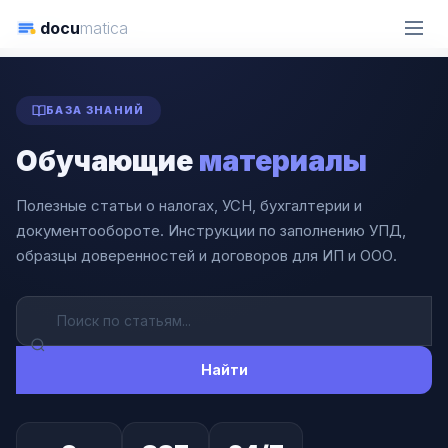
docu
matica
ГЛАВНАЯ
СТАТЬИ
БАЗА ЗНАНИЙ
Обучающие
материалы
Полезные статьи о налогах, УСН, бухгалтерии и
документообороте. Инструкции по заполнению УПД,
образцы доверенностей и договоров для ИП и ООО.
Найти