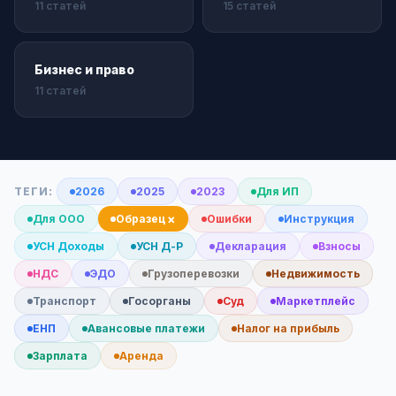
11 статей
15 статей
Бизнес и право
11 статей
ТЕГИ:
2026
2025
2023
Для ИП
×
Для ООО
Образец
Ошибки
Инструкция
УСН Доходы
УСН Д-Р
Декларация
Взносы
НДС
ЭДО
Грузоперевозки
Недвижимость
Транспорт
Госорганы
Суд
Маркетплейс
ЕНП
Авансовые платежи
Налог на прибыль
Зарплата
Аренда