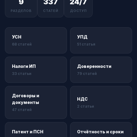
9
337
24/7
РАЗДЕЛОВ
СТАТЕЙ
ДОСТУП
УСН
УПД
68 статей
51 статья
Налоги ИП
Доверенности
33 статьи
79 статей
Договоры и
НДС
документы
2 статьи
47 статей
Патент и ПСН
Отчётность и сроки