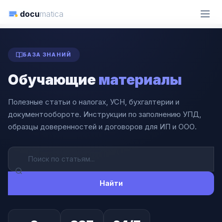
docu
matica
ГЛАВНАЯ
СТАТЬИ
БАЗА ЗНАНИЙ
Обучающие
материалы
Полезные статьи о налогах, УСН, бухгалтерии и
документообороте. Инструкции по заполнению УПД,
образцы доверенностей и договоров для ИП и ООО.
Найти