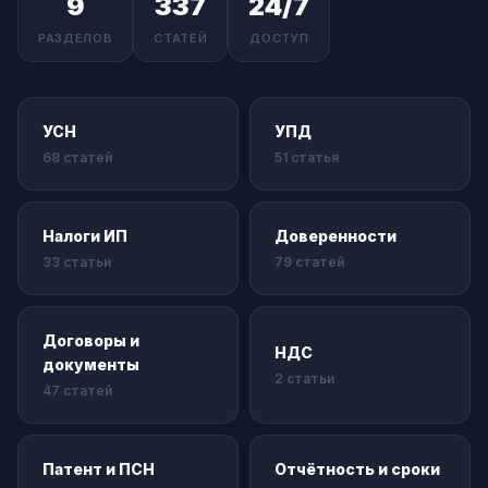
9
337
24/7
РАЗДЕЛОВ
СТАТЕЙ
ДОСТУП
УСН
УПД
68 статей
51 статья
Налоги ИП
Доверенности
33 статьи
79 статей
Договоры и
НДС
документы
2 статьи
47 статей
Патент и ПСН
Отчётность и сроки