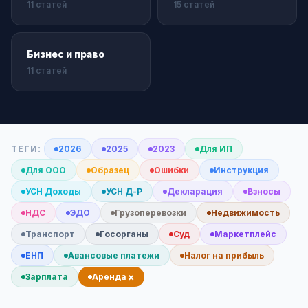
11 статей
15 статей
Бизнес и право
11 статей
ТЕГИ:
2026
2025
2023
Для ИП
Для ООО
Образец
Ошибки
Инструкция
УСН Доходы
УСН Д-Р
Декларация
Взносы
НДС
ЭДО
Грузоперевозки
Недвижимость
Транспорт
Госорганы
Суд
Маркетплейс
ЕНП
Авансовые платежи
Налог на прибыль
×
Зарплата
Аренда