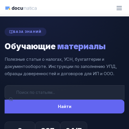
docu
matica
ГЛАВНАЯ
СТАТЬИ
БАЗА ЗНАНИЙ
Обучающие
материалы
Полезные статьи о налогах, УСН, бухгалтерии и
документообороте. Инструкции по заполнению УПД,
образцы доверенностей и договоров для ИП и ООО.
Найти