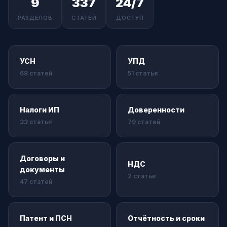
9
337
24/7
РАЗДЕЛОВ
СТАТЕЙ
ДОСТУП
УСН
УПД
68 статей
51 статья
Налоги ИП
Доверенности
33 статьи
79 статей
Договоры и
НДС
документы
2 статьи
47 статей
Патент и ПСН
Отчётность и сроки