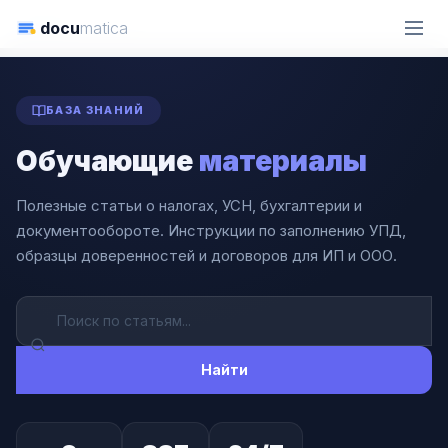
docu
matica
ГЛАВНАЯ
СТАТЬИ
БАЗА ЗНАНИЙ
Обучающие
материалы
Полезные статьи о налогах, УСН, бухгалтерии и
документообороте. Инструкции по заполнению УПД,
образцы доверенностей и договоров для ИП и ООО.
Найти