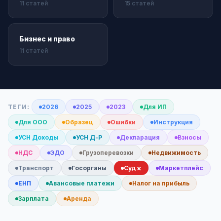
11 статей
15 статей
Бизнес и право
11 статей
ТЕГИ:
2026
2025
2023
Для ИП
Для ООО
Образец
Ошибки
Инструкция
УСН Доходы
УСН Д-Р
Декларация
Взносы
НДС
ЭДО
Грузоперевозки
Недвижимость
×
Транспорт
Госорганы
Суд
Маркетплейс
ЕНП
Авансовые платежи
Налог на прибыль
Зарплата
Аренда