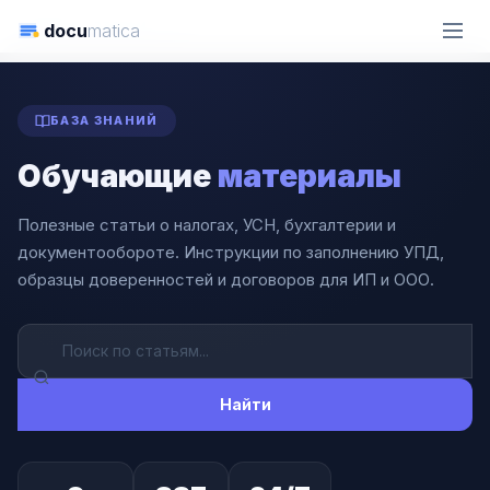
docu
matica
ГЛАВНАЯ
СТАТЬИ
УСН
БАЗА ЗНАНИЙ
Обучающие
материалы
Полезные статьи о налогах, УСН, бухгалтерии и
документообороте. Инструкции по заполнению УПД,
образцы доверенностей и договоров для ИП и ООО.
Найти