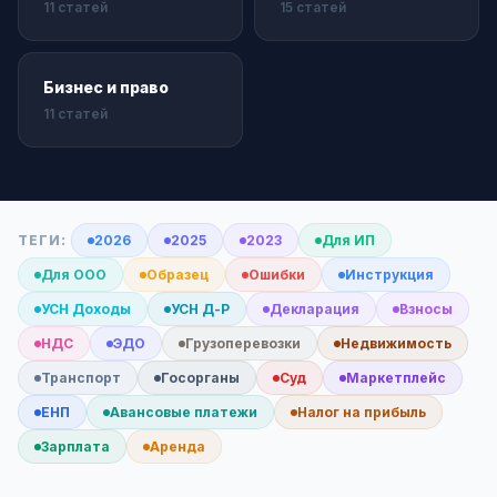
11 статей
15 статей
Бизнес и право
11 статей
ТЕГИ:
2026
2025
2023
Для ИП
Для ООО
Образец
Ошибки
Инструкция
УСН Доходы
УСН Д-Р
Декларация
Взносы
НДС
ЭДО
Грузоперевозки
Недвижимость
Транспорт
Госорганы
Суд
Маркетплейс
ЕНП
Авансовые платежи
Налог на прибыль
Зарплата
Аренда