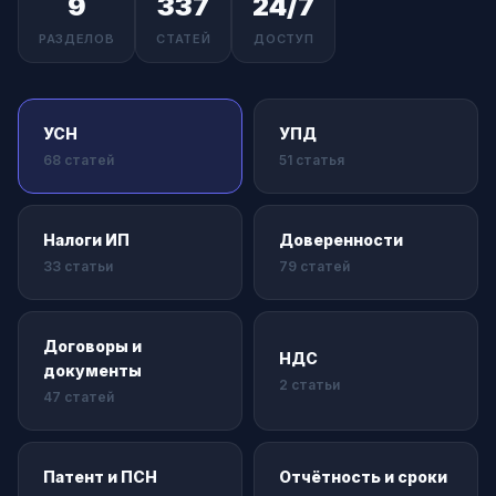
9
337
24/7
РАЗДЕЛОВ
СТАТЕЙ
ДОСТУП
УСН
УПД
68 статей
51 статья
Налоги ИП
Доверенности
33 статьи
79 статей
Договоры и
НДС
документы
2 статьи
47 статей
Патент и ПСН
Отчётность и сроки