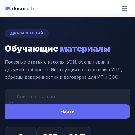
docu
matica
ГЛАВНАЯ
СТАТЬИ
БАЗА ЗНАНИЙ
Обучающие
материалы
Полезные статьи о налогах, УСН, бухгалтерии и
документообороте. Инструкции по заполнению УПД,
образцы доверенностей и договоров для ИП и ООО.
Найти