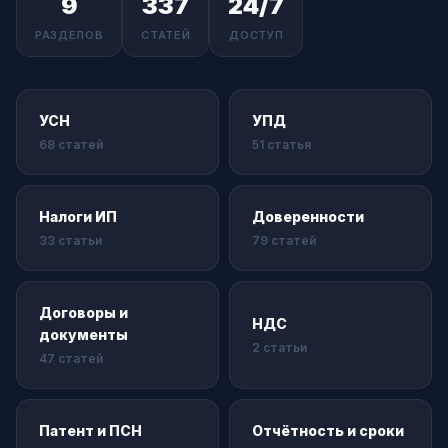
9
337
24/7
РАЗДЕЛОВ
СТАТЕЙ
ДОСТУП
УСН
УПД
68 статей
51 статья
Налоги ИП
Доверенности
33 статьи
79 статей
Договоры и
НДС
документы
2 статьи
47 статей
Патент и ПСН
Отчётность и сроки