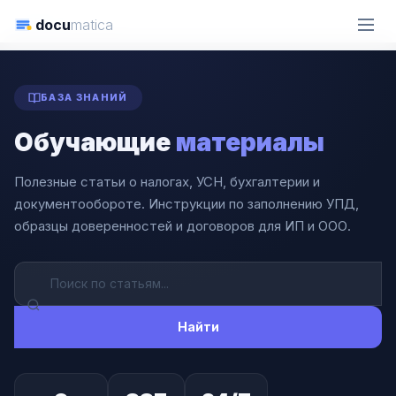
docu
matica
ГЛАВНАЯ
СТАТЬИ
БАЗА ЗНАНИЙ
Обучающие
материалы
Полезные статьи о налогах, УСН, бухгалтерии и
документообороте. Инструкции по заполнению УПД,
образцы доверенностей и договоров для ИП и ООО.
Найти