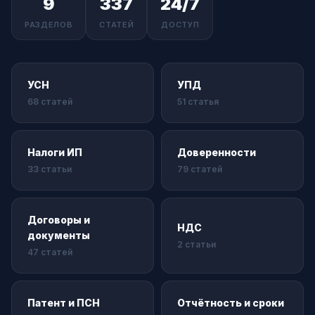
9
337
24/7
РАЗДЕЛОВ
СТАТЕЙ
ДОСТУП
УСН
УПД
68 статей
51 статья
Налоги ИП
Доверенности
33 статьи
79 статей
Договоры и
НДС
документы
2 статьи
47 статей
Патент и ПСН
Отчётность и сроки