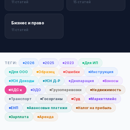
11 статей
15 статей
Бизнес и право
11 статей
ТЕГИ:
2026
2025
2023
Для ИП
Для ООО
Образец
Ошибки
Инструкция
УСН Доходы
УСН Д-Р
Декларация
Взносы
×
НДС
ЭДО
Грузоперевозки
Недвижимость
Транспорт
Госорганы
Суд
Маркетплейс
ЕНП
Авансовые платежи
Налог на прибыль
Зарплата
Аренда