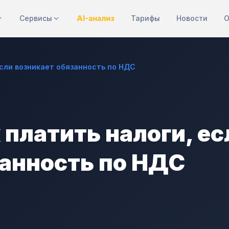
Сервисы
AI-анализ
Тарифы
Новости
О
если возникает обязанность по НДС
 платить налоги, ес
занность по НДС