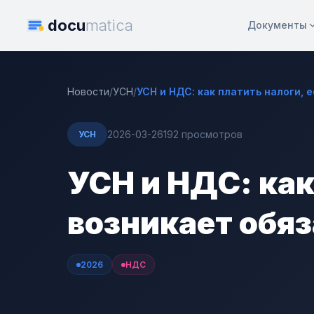
docu
matica
Документы
Новости
/
УСН
/
УСН и НДС: как платить налоги, 
2026-03-26
192 просмотров
УСН
УСН и НДС: как
возникает обя
2026
НДС