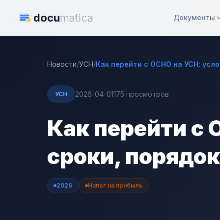
docu
matica
Документы
Новости
/
УСН
/
Как перейти с ОСНО на УСН: усло
2026-04-01
175 просмотров
УСН
Как перейти с 
сроки, порядок
2026
Налог на прибыль