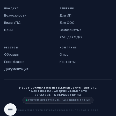
ПРОДУКТ
РЕШЕНИЯ
Возможности
Для ИП
Виды УПД
Для ООО
Цены
Самозанятые
XML для ЭДО
РЕСУРСЫ
КОМПАНИЯ
Образцы
О нас
Excel бланки
Контакты
Документация
© 2026 DOCUMATICA INTELLIGENCE SYSTEMS LTD.
ПОЛИТИКА КОНФИДЕНЦИАЛЬНОСТИ
СОГЛАСИЕ НА ОБРАБОТКУ ПД
SYSTEM OPERATIONAL // ALL NODES ACTIVE
ENGINEERED WITH EXTREME PRECISION // THE GRID CORE