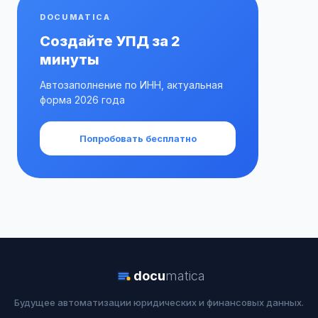
DOCUMATICA
Создайте УПД за 2
минуты
Автозаполнение по ИНН, актуальная
форма 2026 года
Попробовать бесплатно
docu
matica
Будущее автоматизации юридических и финансовых данных.