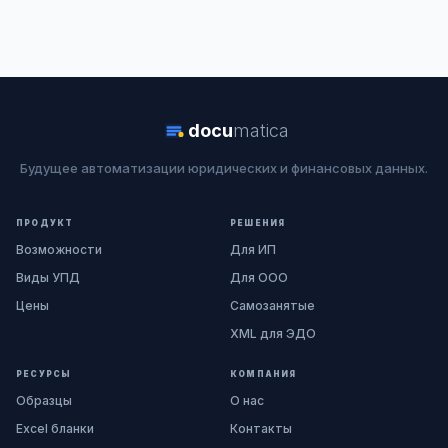
docu
matica
Будущее автоматизации юридических и финансовых данных.
ПРОДУКТ
РЕШЕНИЯ
Возможности
Для ИП
Виды УПД
Для ООО
Цены
Самозанятые
XML для ЭДО
РЕСУРСЫ
КОМПАНИЯ
Образцы
О нас
Excel бланки
Контакты