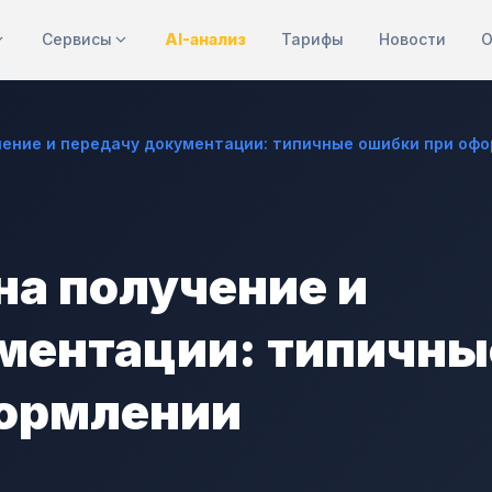
Сервисы
AI-анализ
Тарифы
Новости
О
ение и передачу документации: типичные ошибки при офор
на получение и
ментации: типичны
формлении