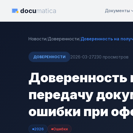
docu
matica
Документы
Новости
/
Доверенности
/
Доверенность на получ
2026-03-27
230 просмотров
ДОВЕРЕННОСТИ
Доверенность 
передачу доку
ошибки при о
2026
Ошибки