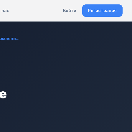
 нас
Войти
Регистрация
млени...
е