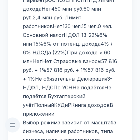
доходаНет450 млн руб.60 млн
руб.2,4 млн руб. Лимит
работниковНет130 чел.15 чел.0 чел.
Основной налогНДФЛ 13–22%6%
или 15%6% от потенц. дохода4% /
6% НДСДа (22%)При доходе > 60
млнНетНет Страховые взносы57 816
руб. + 1%57 816 руб. + 1%57 816 руб.
+ 1%Не обязательны Декларация3-
НДФЛ, НДСПо УСННе подаётсяНе
подаётся Бухгалтерский
учётПолныйКУДиРКнига доходовВ
приложении
Выбор режима зависит от масштаба
бизнеса, наличия работников, типа
контрагентов и планируемого