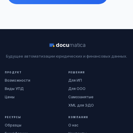
docu
matica
Будущее автоматизации юридических и финансовых данных.
ПРОДУКТ
РЕШЕНИЯ
Возможности
Для ИП
Виды УПД
Для ООО
Цены
Самозанятые
XML для ЭДО
РЕСУРСЫ
КОМПАНИЯ
Образцы
О нас