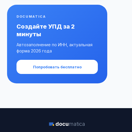
DOCUMATICA
Создайте УПД за 2
минуты
Автозаполнение по ИНН, актуальная
форма 2026 года
Попробовать бесплатно
docu
matica