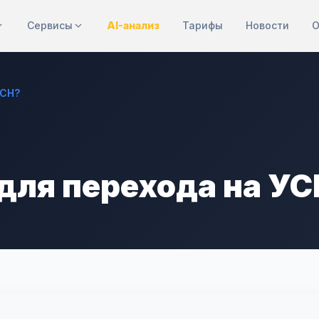
Сервисы
AI-анализ
Тарифы
Новости
О
УСН?
для перехода на У