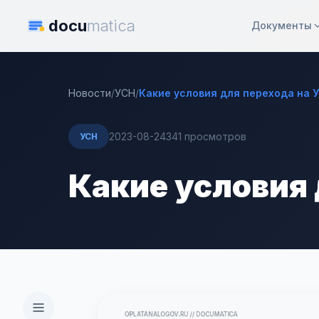
docu
matica
Документы
Новости
/
УСН
/
Какие условия для перехода на 
2023-08-24
341 просмотров
УСН
Какие условия 