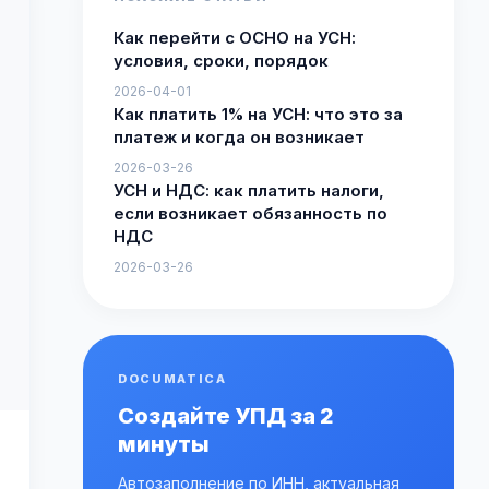
Как перейти с ОСНО на УСН:
условия, сроки, порядок
2026-04-01
Как платить 1% на УСН: что это за
платеж и когда он возникает
2026-03-26
УСН и НДС: как платить налоги,
если возникает обязанность по
НДС
2026-03-26
DOCUMATICA
Создайте УПД за 2
минуты
Автозаполнение по ИНН, актуальная