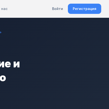
 нас
Войти
Регистрация
ь
ие и
о