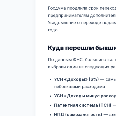
Госдума продлила срок переход
предпринимателям дополнитель
Уведомление о переходе подава
года.
Куда перешли бывш
По данным ФНС, большинство 
выбрали один из следующих р
УСН «Доходы» (6%)
— самый
небольшими расходами
УСН «Доходы минус расход
Патентная система (ПСН)
—
НПД (самозанятость)
— для