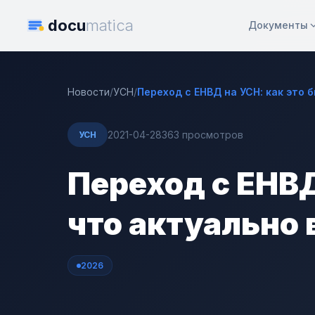
docu
matica
Документы
Новости
/
УСН
/
Переход с ЕНВД на УСН: как это б
2021-04-28
363 просмотров
УСН
Переход с ЕНВД
что актуально 
2026