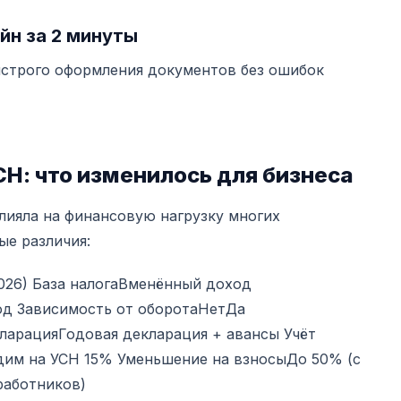
йн за 2 минуты
ыстрого оформления документов без ошибок
Н: что изменилось для бизнеса
ияла на финансовую нагрузку многих
ые различия:
026) База налогаВменённый доход
од Зависимость от оборотаНетДа
ларацияГодовая декларация + авансы Учёт
им на УСН 15% Уменьшение на взносыДо 50% (с
работников)